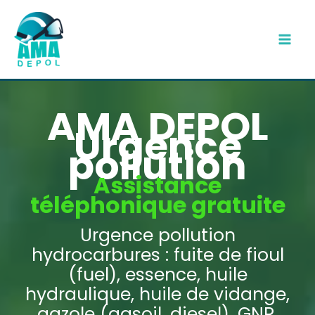
Aller
au
contenu
AMA DEPOL
Urgence
pollution
Assistance
téléphonique gratuite
Urgence pollution
hydrocarbures : fuite de fioul
(fuel), essence, huile
hydraulique, huile de vidange,
gazole (gasoil, diesel), GNR,