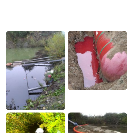
Fuite de fioul
Bassin industriel
pollué par huile de
vidange
Rivière polluée par
hydrocarbures suite