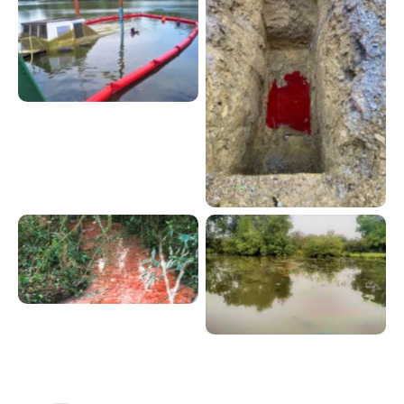
Pollution
hydrocarbures suite
à un naufrage
Fuite de fioul infiltré
dans le sol
Ruisseau pollué suite
Petite goutte,
à une fuite de cuve
grosses
à fioul
conséquences