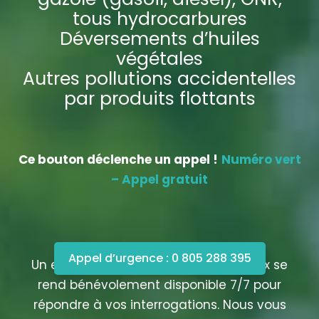
tous hydrocarbures
Déversements d’huiles
végétales
Autres pollutions accidentelles
par produits flottants
Ce bouton déclenche un appel !
Numéro vert
– Appel gratuit
Appel d’urgence : 0 805 288 395
Un expert spécialisé pollution des eaux se
rend bénévolement disponible 7/7 pour
répondre à vos interrogations. Nous vous