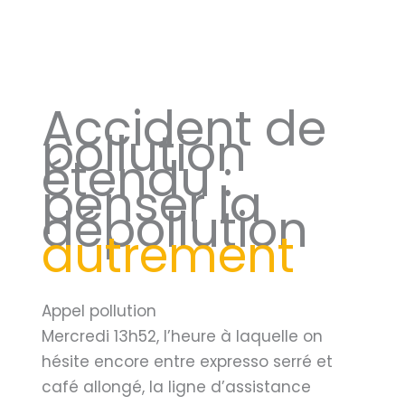
Accident de
pollution
étendu :
penser la
dépollution
autrement
Appel pollution
Mercredi 13h52, l’heure à laquelle on
hésite encore entre expresso serré et
café allongé, la ligne d’assistance