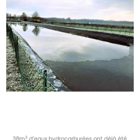
3
38m
d’eaux hydrocarburées ont déjà été