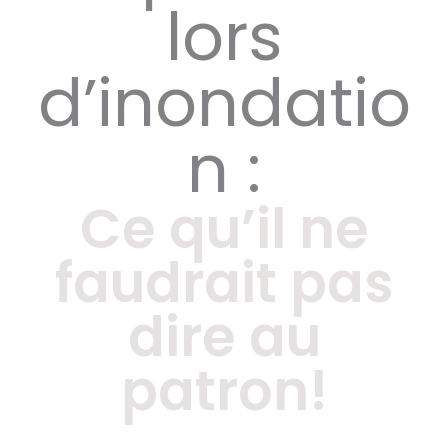
lors
d’inondatio
n :
Ce qu’il ne
faudrait pas
dire au
patron!