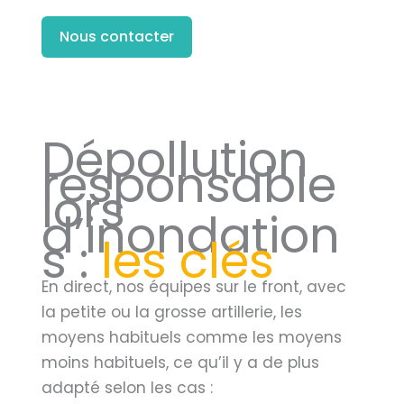
Nous contacter
Dépollution
responsable
lors
d’inondation
s :
les clés
En direct, nos équipes sur le front, avec
la petite ou la grosse artillerie, les
moyens habituels comme les moyens
moins habituels, ce qu’il y a de plus
adapté selon les cas :